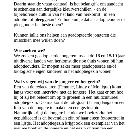
Daarin staat de vraag centraal: Is het belangrijk om aandacht
te schenken aan dergelijke kleurverschillen - en de
bijbehorende cultuur van het land van herkomst - in een
adoptie- of pleeggezin? En hoe kun je dat als adoptieouder of
pleegouder het beste doen?
Kunnen jullie ons helpen aan geadopteerde jongeren die
misschien mee willen doen?
Wie zoeken we?
We zoeken geadopteerde jongeren tussen de 16 en 18/19 jaar
uit diverse landen van herkomst die nog thuis wonen bij hun
adoptieouders. Er mogen zeker meer geadopteerde en/of
biologische eigen kinderen in het adoptiegezin wonen.
Wat vragen wij van de jongere en het gezin?
Een van de redacteuren (Femmie, Lindy of Monique) komt
langs voor een interview met de jongere. Het gaat er om hoe
hij of zij het beleeft om op te groeien in een multicultureel
adoptiegezin. Daarna komt de fotograaf (Lilian) langs om een
foto van de jongere te maken en een gezinsfoto.
Natuurlijk krijgt de jongere het nieuwe boek zodra het
gepubliceerd is en bovendien zijn of haar eigen fotoportret in
een lijstje. Het adoptiegezin krijgt ook een exemplaar van het
nieuwe boek en de jongere en het gezin ontvangen een