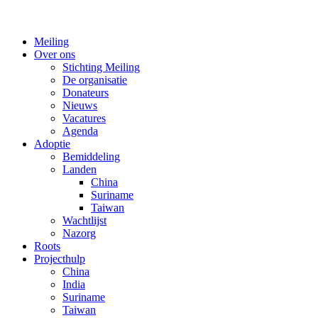
Meiling
Over ons
Stichting Meiling
De organisatie
Donateurs
Nieuws
Vacatures
Agenda
Adoptie
Bemiddeling
Landen
China
Suriname
Taiwan
Wachtlijst
Nazorg
Roots
Projecthulp
China
India
Suriname
Taiwan