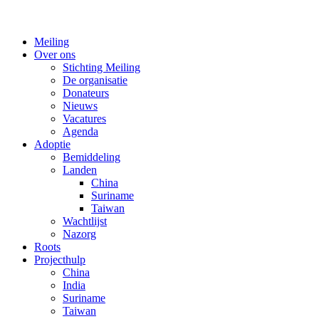
Meiling
Over ons
Stichting Meiling
De organisatie
Donateurs
Nieuws
Vacatures
Agenda
Adoptie
Bemiddeling
Landen
China
Suriname
Taiwan
Wachtlijst
Nazorg
Roots
Projecthulp
China
India
Suriname
Taiwan