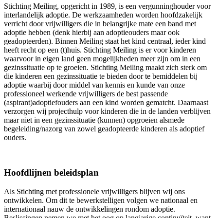
Stichting Meiling, opgericht in 1989, is een vergunninghouder voor
interlandelijk adoptie. De werkzaamheden worden hoofdzakelijk
verricht door vrijwilligers die in belangrijke mate een band met
adoptie hebben (denk hierbij aan adoptieouders maar ook
geadopteerden). Binnen Meiling staat het kind centraal, ieder kind
heeft recht op een (t)huis. Stichting Meiling is er voor kinderen
waarvoor in eigen land geen mogelijkheden meer zijn om in een
gezinssituatie op te groeien. Stichting Meiling maakt zich sterk om
die kinderen een gezinssituatie te bieden door te bemiddelen bij
adoptie waarbij door middel van kennis en kunde van onze
professioneel werkende vrijwilligers de best passende
(aspirant)adoptiefouders aan een kind worden gematcht. Daarnaast
verzorgen wij projecthulp voor kinderen die in de landen verblijven
maar niet in een gezinssituatie (kunnen) opgroeien alsmede
begeleiding/nazorg van zowel geadopteerde kinderen als adoptief
ouders.
Hoofdlijnen beleidsplan
Als Stichting met professionele vrijwilligers blijven wij ons
ontwikkelen. Om dit te bewerkstelligen volgen we nationaal en
internationaal nauw de ontwikkelingen rondom adoptie.
Beslissingen nemen we met het oog op langjarige continuïteit, want