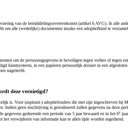
voering van de bemiddelingsovereenkomst (artikel 6 AVG). In alle ande
cht om alle (wettelijke) documenten inzake een adoptiefkind te verzame
enomen om de persoonsgegevens te beveiligen tegen verlies of tegen eni
igd klantsysteem, in een papieren persoonlijk dossier in een afgesloten 
men nageleefd.
rdt deze vernietigd?
lijk is. Voor (aspirant-) adoptiefouders die niet zijn ingeschreven bij 
n. Indien geen inschrijving is gerealiseerd zullen gegevens na deze pe
e
 de gegevens gedurende een periode van 5 jaar bewaard en in het 6
jaar
 het verwijderen van informatie kan te allen tijde worden ingediend.