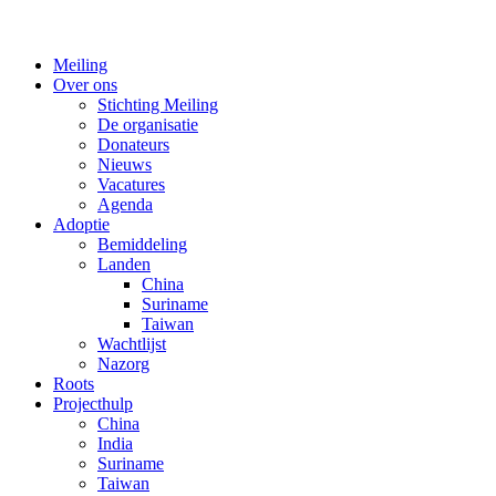
Meiling
Over ons
Stichting Meiling
De organisatie
Donateurs
Nieuws
Vacatures
Agenda
Adoptie
Bemiddeling
Landen
China
Suriname
Taiwan
Wachtlijst
Nazorg
Roots
Projecthulp
China
India
Suriname
Taiwan