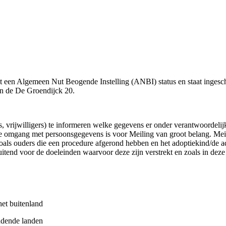
et een Algemeen Nut Beogende Instelling (ANBI) status en staat inges
n de De Groendijck 20.
rs, vrijwilligers) te informeren welke gegevens er onder verantwoordel
omgang met persoonsgegevens is voor Meiling van groot belang. Meilin
oals ouders die een procedure afgerond hebben en het adoptiekind/de ad
sluitend voor de doeleinden waarvoor deze zijn verstrekt en zoals in dez
het buitenland
endende landen