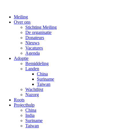
Meiling
Over ons
Stichting Meiling
De organisatie
Donateurs
Nieuws
Vacatures
Agenda
Adoptie
Bemiddeling
Landen
China
Suriname
Taiwan
Wachtlijst
Nazorg
Roots
Projecthulp
China
India
Suriname
Taiwan